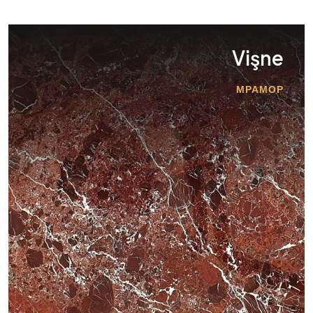
Vişne
МРАМОР