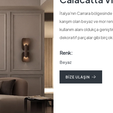
İtalya'nın Carrara bölgesinde 
karışım olan beyaz ve mor ren
kullanım alanı oldukça genişt
dekoratif parçalar gibi birçok 
Renk:
Beyaz
BIZE ULAŞIN