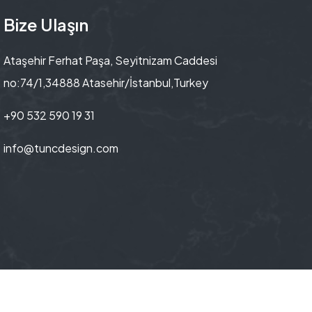
Bize Ulaşın
Ataşehir Ferhat Paşa, Seyitnizam Caddesi
no:74/1,34888 Atasehir/İstanbul,Turkey
+90 532 590 19 31
info@tuncdesign.com
s reserved