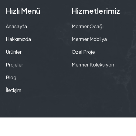
Hızlı Menü
Hizmetlerimiz
Anasayfa
Mermer Ocağı
Hakkımızda
Mermer Mobilya
Ürünler
Özel Proje
Projeler
Mermer Koleksiyon
Blog
İletişim
ht 2024 © Tunç Design. Designed by
Beyin Atölyesi
All right