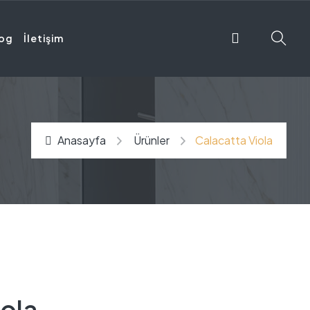
og
İletişim
Anasayfa
Ürünler
Calacatta Viola
iola